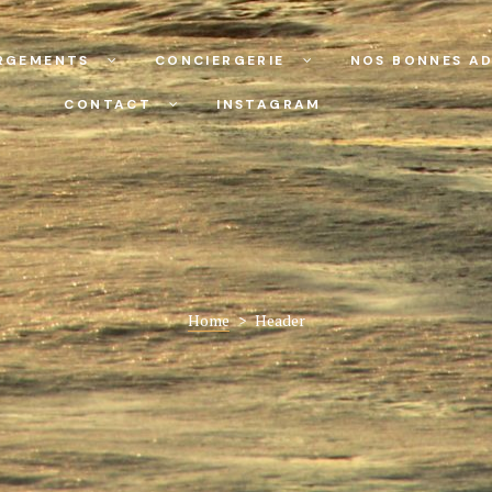
RGEMENTS
CONCIERGERIE
NOS BONNES AD
CONTACT
INSTAGRAM
Home
>
Header