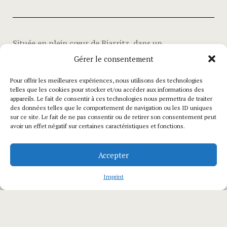
Située en plein cœur de Biarritz, dans un
environnement paisible et recherché, cette élégante
Gérer le consentement
maison de ville déploie son charme sur trois niveaux.
Pour offrir les meilleures expériences, nous utilisons des technologies
telles que les cookies pour stocker et/ou accéder aux informations des
appareils. Le fait de consentir à ces technologies nous permettra de traiter
Le rez-de-chaussée accueille un espace de vie composé
des données telles que le comportement de navigation ou les ID uniques
d’un salon et d’une salle à manger. La cuisine,
sur ce site. Le fait de ne pas consentir ou de retirer son consentement peut
avoir un effet négatif sur certaines caractéristiques et fonctions.
entièrement équipée, mêle caractère et fonctionnalité.
Elle s’ouvre sur un véritable écrin de verdure en
Accepter
centre-ville, idéal pour les repas en extérieur.
Imprint
Au premier étage, une suite parentale offre un espace
nuit avec lit king size et un espace bureau. La salle de
bain dispose à la fois d’une douche et d’une baignoire.