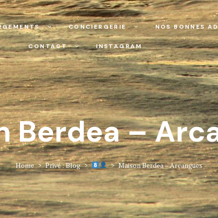
RGEMENTS
CONCIERGERIE
NOS BONNES AD
CONTACT
INSTAGRAM
n Berdea – Arc
Home
>
Privé : Blog
>
>
Maison Berdea – Arcangues