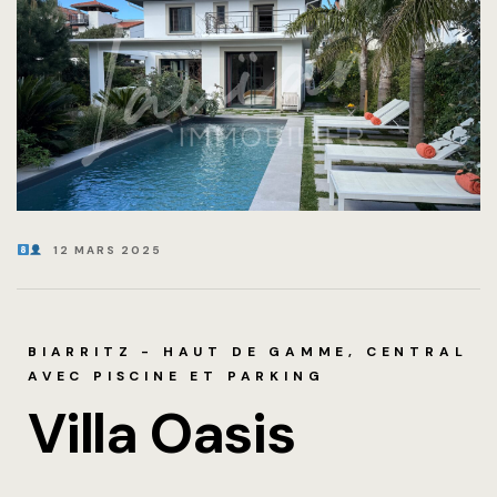
Arrivée au
Arrivée au
Arrivée a
Arrivée au
Arrivée au
12 MARS 2025
Arrivée au
Grands Ho
BIARRITZ - HAUT DE GAMME, CENTRAL
Arrivée au
AVEC PISCINE ET PARKING
Plaisance
Villa Oasis
Arrivée au