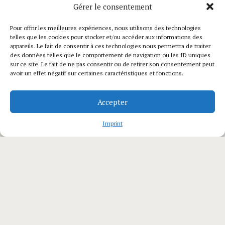
Gérer le consentement
plages, spots de surf, commerces et restaurants,
offrant ainsi la possibilité de tout faire à pied.
Pour offrir les meilleures expériences, nous utilisons des technologies
telles que les cookies pour stocker et/ou accéder aux informations des
appareils. Le fait de consentir à ces technologies nous permettra de traiter
Pensée pour allier espace, lumière et raffinement,
des données telles que le comportement de navigation ou les ID uniques
cette maison haut de gamme séduit par son ambiance
sur ce site. Le fait de ne pas consentir ou de retirer son consentement peut
avoir un effet négatif sur certaines caractéristiques et fonctions.
élégante et chaleureuse. Avec quatre suites spacieuses,
elle peut accueillir jusqu’à 8 personnes dans un
Accepter
confort absolu, garantissant intimité et bien-être à
Imprint
chacun de ses invités.
Les espaces extérieurs soigneusement aménagés,
comprenant plusieurs terrasses, un jardin verdoyant,
une piscine et un jacuzzi, invitent à la détente et à la
convivialité. Que ce soit pour des vacances en famille
ou entre amis, cette villa exceptionnelle vous promet