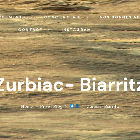
RGEMENTS
CONCIERGERIE
NOS BONNES AD
CONTACT
INSTAGRAM
Zurbiac- Biarrit
Home
>
Privé : Blog
>
>
Zurbiac- Biarritz