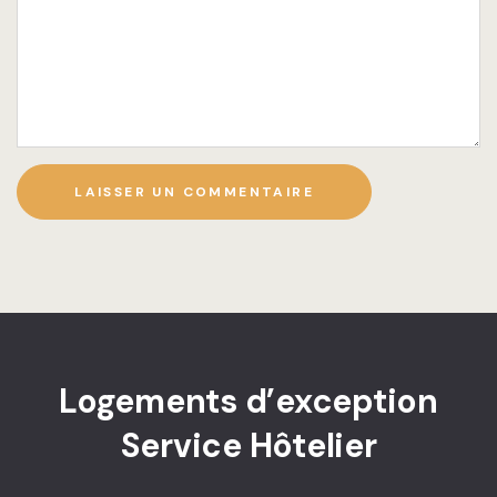
Bordeaux
Contact
Déclaration 
(UE)
Espace prop
Etudiants
Imprint
Informatio
Logements d’exception
Service Hôtelier
Informatio
Informati