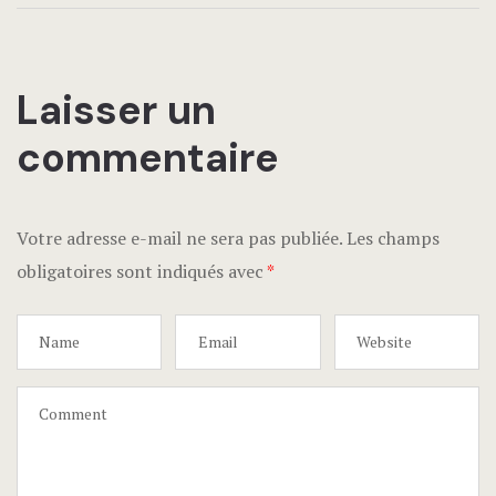
Arrivée aut
Arrivée a
Laisser un
commentaire
Arrivée aut
Arrivée au
Votre adresse e-mail ne sera pas publiée.
Les champs
Arrivée au
obligatoires sont indiqués avec
*
Arrivée au
Arrivée au
Arrivées a
Avertissem