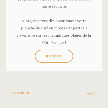
Arrivée aut
toute sécurité.
Arrivée aut
Alors, réservez dès maintenant votre
Arrivée aut
planche de surf en mousse et partez à
l'aventure sur les magnifiques plages de la
Arrivée au
Côte Basque !
Arrivée au
JE RÉSERVE
Arrivée a
ETXEA
Arrivée au
Arrivée au
PREVIOUS
NEXT
Arrivée au