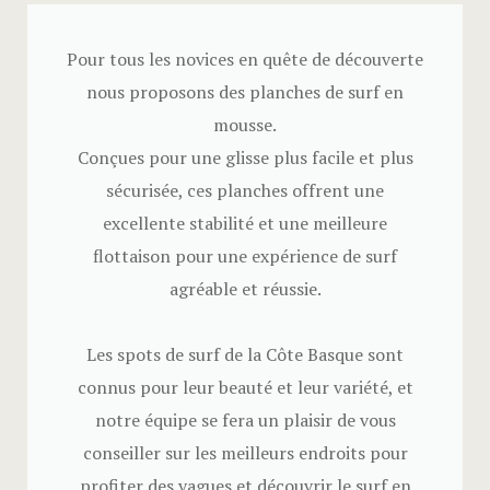
Arrivée au
Pour tous les novices en quête de découverte
Arrivée au
nous proposons des planches de surf en
mousse.
Arrivée au
Conçues pour une glisse plus facile et plus
Arrivée a
sécurisée, ces planches offrent une
excellente stabilité et une meilleure
Arrivée au
flottaison pour une expérience de surf
Arrivée au
agréable et réussie.
Arrivée aut
Les spots de surf de la Côte Basque sont
connus pour leur beauté et leur variété, et
Arrivée au
notre équipe se fera un plaisir de vous
Arrivée au
conseiller sur les meilleurs endroits pour
profiter des vagues et découvrir le surf en