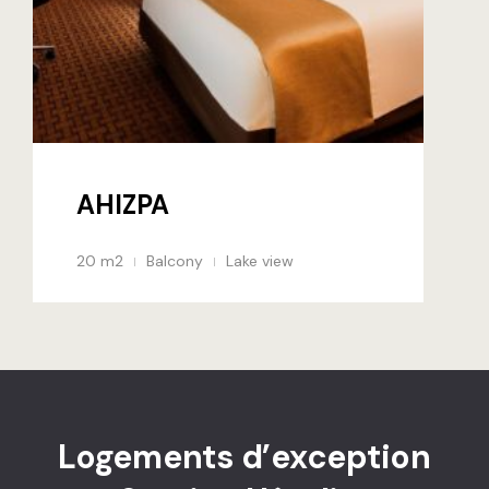
Arrivée aut
Arrivée aut
Arrivée aut
Arrivée au
AHIZPA
Arrivée au
20 m2
Balcony
Lake view
Arrivée a
ETXEA
Arrivée au
Arrivée au
Logements d’exception
Arrivée au