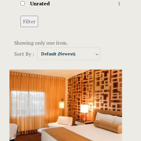
Unrated
1
Arrivée au
Arrivée au
Filter
Arrivée au
Showing only one item.
Arrivée a
Sort By :
Default (Newest)
Arrivée au
Arrivée au
Arrivée aut
Arrivée au
Arrivée au